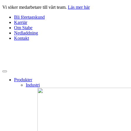
Hoppa
Vi söker medarbetare till vårt team.
Läs mer här
till
Bli företagskund
innehåll
Karriär
Om Stabe
Nedladdning
Kontakt
Produkter
Industri