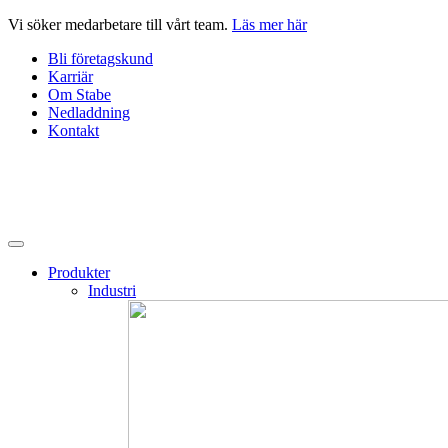
Hoppa
Vi söker medarbetare till vårt team.
Läs mer här
till
Bli företagskund
innehåll
Karriär
Om Stabe
Nedladdning
Kontakt
Produkter
Industri