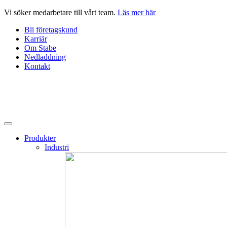
Hoppa
Vi söker medarbetare till vårt team.
Läs mer här
till
Bli företagskund
innehåll
Karriär
Om Stabe
Nedladdning
Kontakt
Produkter
Industri