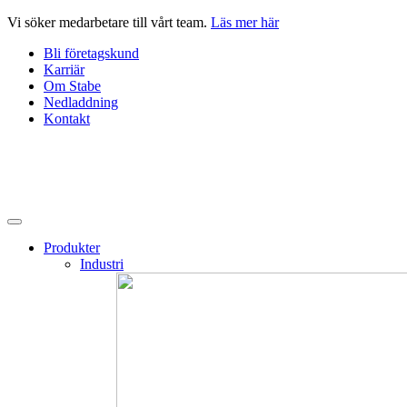
Hoppa
Vi söker medarbetare till vårt team.
Läs mer här
till
Bli företagskund
innehåll
Karriär
Om Stabe
Nedladdning
Kontakt
Produkter
Industri