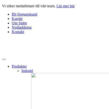
Hoppa
Vi söker medarbetare till vårt team.
Läs mer här
till
Bli företagskund
innehåll
Karriär
Om Stabe
Nedladdning
Kontakt
Produkter
Industri