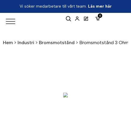
Vi söker medarbetare till vårt team.
Läs mer här
0
Hem
>
Industri
>
Bromsmotstånd
>
Bromsmotstånd 3 Ohm 6