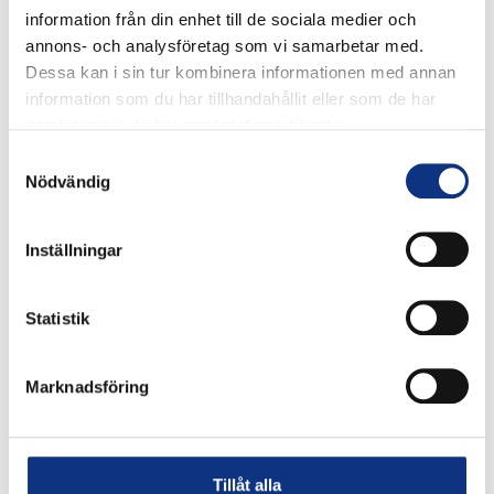
information från din enhet till de sociala medier och
annons- och analysföretag som vi samarbetar med.
Dessa kan i sin tur kombinera informationen med annan
information som du har tillhandahållit eller som de har
samlat in när du har använt deras tjänster.
Samtyckesval
Nödvändig
Stabes nyhetsbrev
Inställningar
Statistik
Signa upp dig på vår nyhetsbrev.
Marknadsföring
Signa upp
Genom att klicka på “Signa upp” dig bekräftar du
Tillåt alla
att du godkänner våra
integritetspolicy