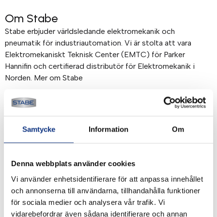
Om Stabe
Stabe erbjuder världsledande elektromekanik och
pneumatik för industriautomation. Vi är stolta att vara
Elektromekaniskt Teknisk Center (EMTC) för Parker
Hannifin och certifierad distributör för Elektromekanik i
Norden. Mer om Stabe
Betalning & frakt
Betalning mot faktura, 30 dagar. Fraktkostnad tillkommer.
Samtycke
Information
Om
Alla priser visas i SEK. Stabe innehar AAA-kreditvärdighet.
Köpvillkor
.
Denna webbplats använder cookies
Vi använder enhetsidentifierare för att anpassa innehållet
och annonserna till användarna, tillhandahålla funktioner
för sociala medier och analysera vår trafik. Vi
vidarebefordrar även sådana identifierare och annan