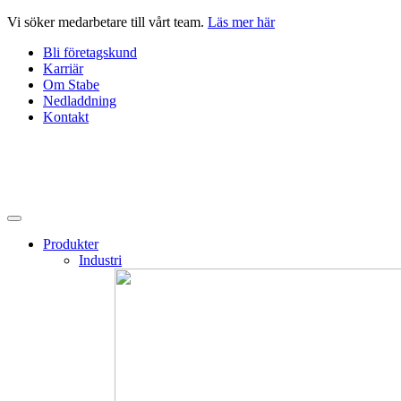
Hoppa
Vi söker medarbetare till vårt team.
Läs mer här
till
Bli företagskund
innehåll
Karriär
Om Stabe
Nedladdning
Kontakt
Produkter
Industri