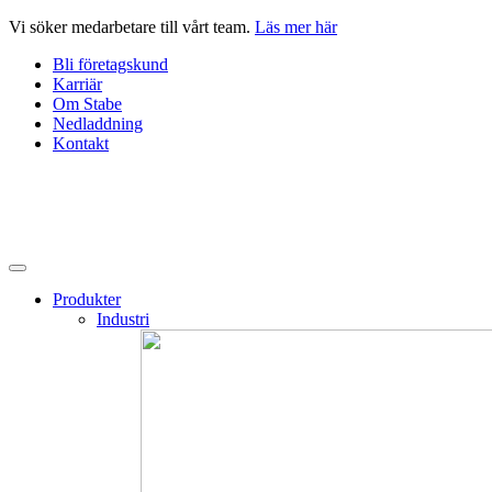
Hoppa
Vi söker medarbetare till vårt team.
Läs mer här
till
Bli företagskund
innehåll
Karriär
Om Stabe
Nedladdning
Kontakt
Produkter
Industri