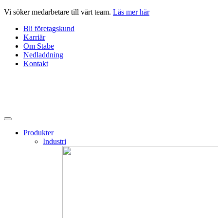
Hoppa
Vi söker medarbetare till vårt team.
Läs mer här
till
Bli företagskund
innehåll
Karriär
Om Stabe
Nedladdning
Kontakt
Produkter
Industri