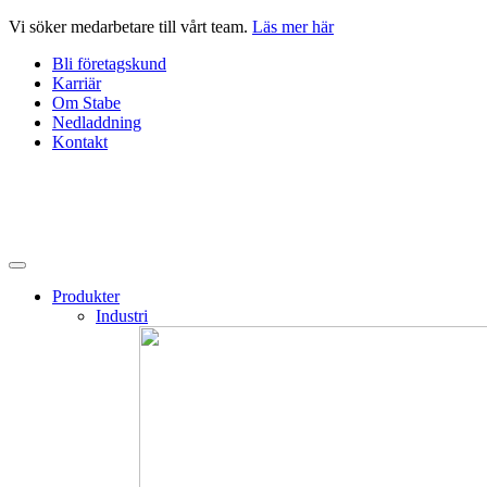
Hoppa
Vi söker medarbetare till vårt team.
Läs mer här
till
Bli företagskund
innehåll
Karriär
Om Stabe
Nedladdning
Kontakt
Produkter
Industri