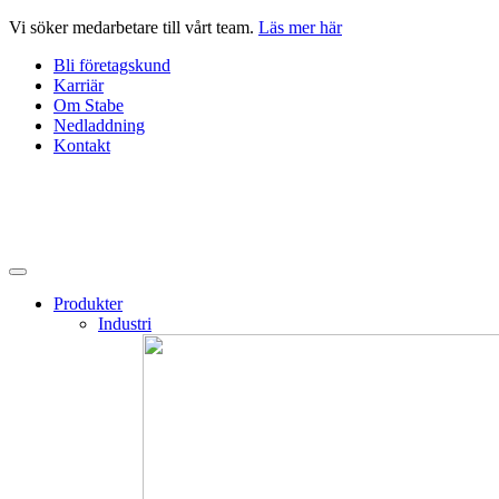
Hoppa
Vi söker medarbetare till vårt team.
Läs mer här
till
Bli företagskund
innehåll
Karriär
Om Stabe
Nedladdning
Kontakt
Produkter
Industri