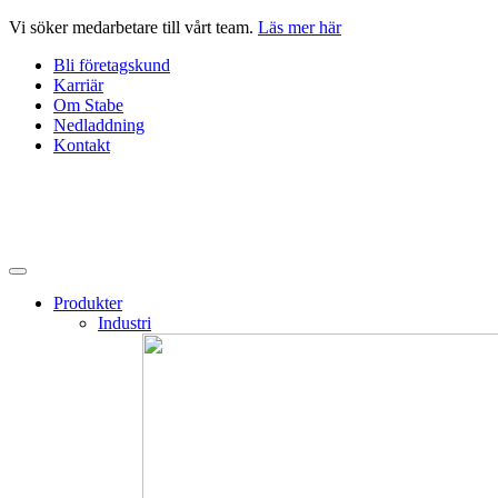
Hoppa
Vi söker medarbetare till vårt team.
Läs mer här
till
Bli företagskund
innehåll
Karriär
Om Stabe
Nedladdning
Kontakt
Produkter
Industri