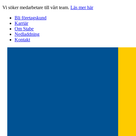
Hoppa
Vi söker medarbetare till vårt team.
Läs mer här
till
Bli företagskund
innehåll
Karriär
Om Stabe
Nedladdning
Kontakt