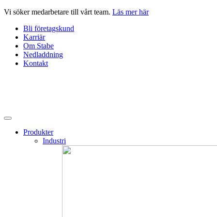
Hoppa
Vi söker medarbetare till vårt team.
Läs mer här
till
Bli företagskund
innehåll
Karriär
Om Stabe
Nedladdning
Kontakt
Produkter
Industri