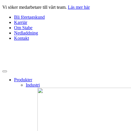
Hoppa
Vi söker medarbetare till vårt team.
Läs mer här
till
Bli företagskund
innehåll
Karriär
Om Stabe
Nedladdning
Kontakt
Produkter
Industri