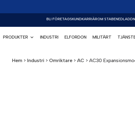
BLI FÖRETAGSKUND
KARRIÄR
OM STABE
NEDLADDN
PRODUKTER
INDUSTRI
ELFORDON
MILITÄRT
TJÄNST
Hem
>
Industri
>
Omriktare
>
AC
>
AC30 Expansionsmodu