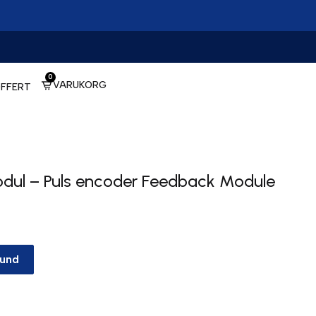
0
VARUKORG
FFERT
ul – Puls encoder Feedback Module
kund