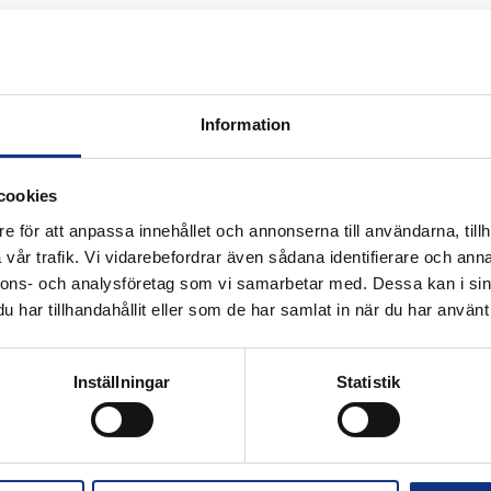
ncl therm. 1
Information
cookies
e för att anpassa innehållet och annonserna till användarna, tillh
vår trafik. Vi vidarebefordrar även sådana identifierare och anna
k för industriautomation. Vi är stolta
nnons- och analysföretag som vi samarbetar med. Dessa kan i sin
r Hannifin och certifierad distributör
har tillhandahållit eller som de har samlat in när du har använt 
Inställningar
Statistik
Alla priser visas i SEK. Stabe innehar