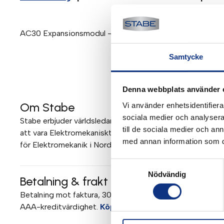
AC30 Expansionsmodul – Puls encoder Feedback Module i
Samtycke
Denna webbplats använder 
Om Stabe
Vi använder enhetsidentifierar
sociala medier och analysera 
Stabe erbjuder världsledande elektromekanik och pneumati
till de sociala medier och a
att vara Elektromekaniskt Teknisk Center (EMTC) för Parke
med annan information som du 
för Elektromekanik i Norden. Mer om Stabe
Samtyckesval
Nödvändig
Betalning & frakt
Betalning mot faktura, 30 dagar. Fraktkostnad tillkommer. 
AAA-kreditvärdighet.
Köpvillkor
.