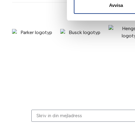
Avvisa
Stabes nyhetsbrev
Signa upp dig på vår nyhetsbrev.
Genom att klicka på “Signa upp” dig bekräftar du a