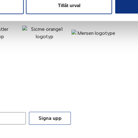
Tillåt urval
Signa upp
tt du godkänner våra
integritetspolicy