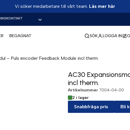
Vi söker medarbetare till vårt team.
Läs mer här
ING
KONTAKT
ER
BEGAGNAT
SÖK
LOGGA IN
O
l – Puls encoder Feedback Module incl therm.
AC30 Expansionsmod
incl therm.
Artikelnummer
7004-04-00
2 i lager
Snabbfråga pris
Bli 