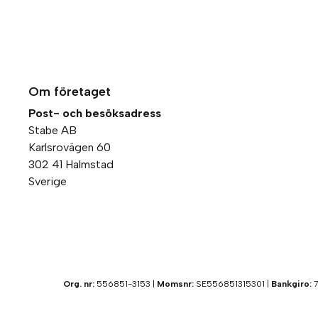
Om företaget
Post- och besöksadress
Stabe AB
Karlsrovägen 60
302 41 Halmstad
Sverige
Org. nr:
556851-3153 |
Momsnr:
SE556851315301 |
Bankgiro:
7