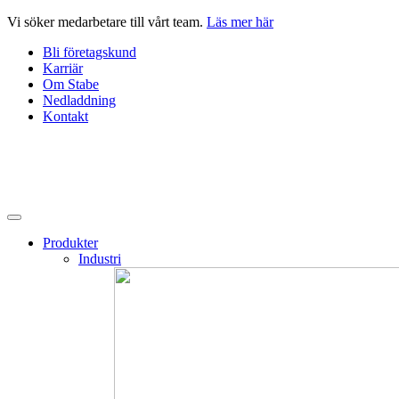
Hoppa
Vi söker medarbetare till vårt team.
Läs mer här
till
Bli företagskund
innehåll
Karriär
Om Stabe
Nedladdning
Kontakt
Produkter
Industri