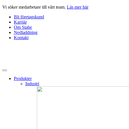
Hoppa
Vi söker medarbetare till vårt team.
Läs mer här
till
Bli företagskund
innehåll
Karriär
Om Stabe
Nedladdning
Kontakt
Produkter
Industri