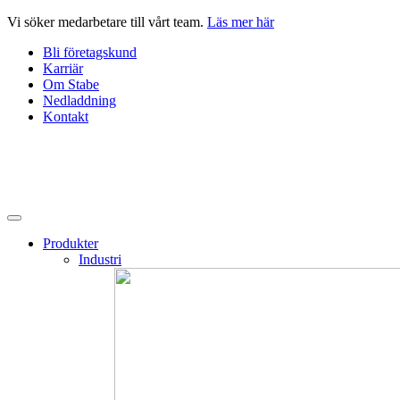
Hoppa
Vi söker medarbetare till vårt team.
Läs mer här
till
Bli företagskund
innehåll
Karriär
Om Stabe
Nedladdning
Kontakt
Produkter
Industri