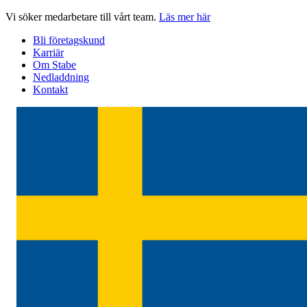
Hoppa
Vi söker medarbetare till vårt team.
Läs mer här
till
Bli företagskund
innehåll
Karriär
Om Stabe
Nedladdning
Kontakt