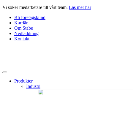
Hoppa
Vi söker medarbetare till vårt team.
Läs mer här
till
Bli företagskund
innehåll
Karriär
Om Stabe
Nedladdning
Kontakt
Produkter
Industri