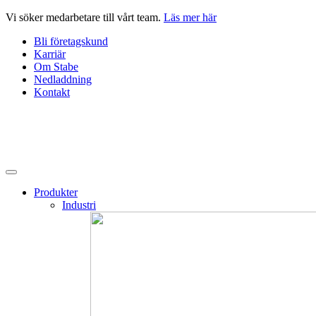
Hoppa
Vi söker medarbetare till vårt team.
Läs mer här
till
Bli företagskund
innehåll
Karriär
Om Stabe
Nedladdning
Kontakt
Produkter
Industri