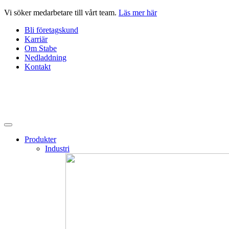
Hoppa
Vi söker medarbetare till vårt team.
Läs mer här
till
Bli företagskund
innehåll
Karriär
Om Stabe
Nedladdning
Kontakt
Produkter
Industri