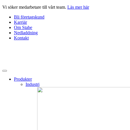
Hoppa
Vi söker medarbetare till vårt team.
Läs mer här
till
Bli företagskund
innehåll
Karriär
Om Stabe
Nedladdning
Kontakt
Produkter
Industri