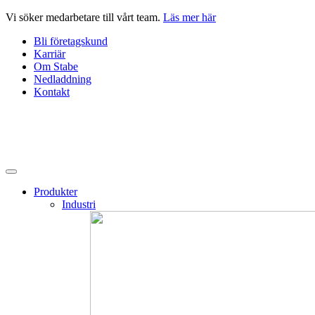
Hoppa
Vi söker medarbetare till vårt team.
Läs mer här
till
Bli företagskund
innehåll
Karriär
Om Stabe
Nedladdning
Kontakt
Produkter
Industri