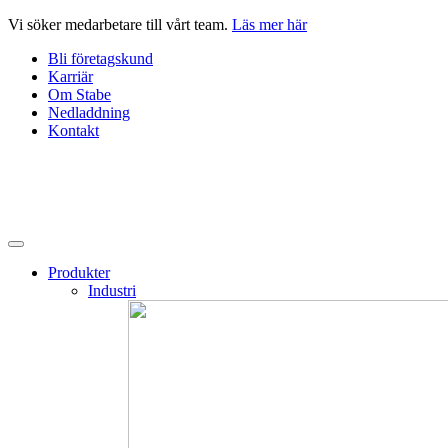
Hoppa
Vi söker medarbetare till vårt team.
Läs mer här
till
Bli företagskund
innehåll
Karriär
Om Stabe
Nedladdning
Kontakt
Produkter
Industri