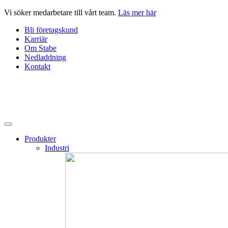
Hoppa
Vi söker medarbetare till vårt team.
Läs mer här
till
Bli företagskund
innehåll
Karriär
Om Stabe
Nedladdning
Kontakt
Produkter
Industri