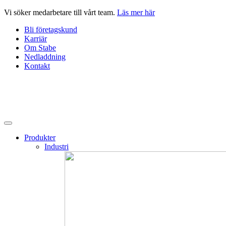
Hoppa
Vi söker medarbetare till vårt team.
Läs mer här
till
Bli företagskund
innehåll
Karriär
Om Stabe
Nedladdning
Kontakt
Produkter
Industri