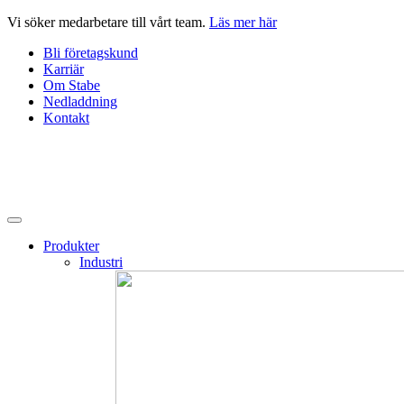
Hoppa
Vi söker medarbetare till vårt team.
Läs mer här
till
Bli företagskund
innehåll
Karriär
Om Stabe
Nedladdning
Kontakt
Produkter
Industri