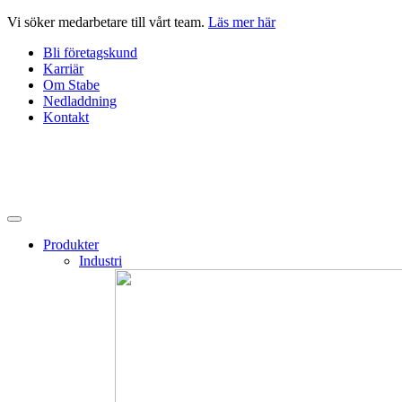
Hoppa
Vi söker medarbetare till vårt team.
Läs mer här
till
Bli företagskund
innehåll
Karriär
Om Stabe
Nedladdning
Kontakt
Produkter
Industri