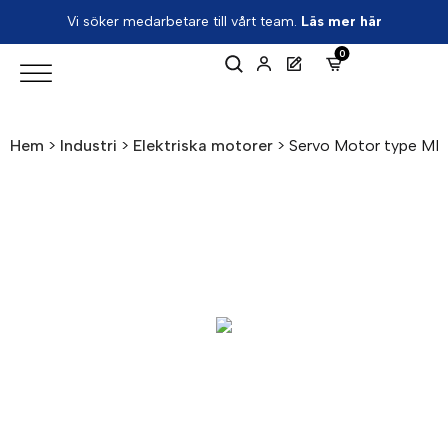
Vi söker medarbetare till vårt team.
Läs mer här
0
Hem
>
Industri
>
Elektriska motorer
>
Servo Motor type MH