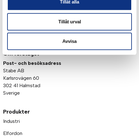
Genom att klicka på “Signa upp” dig bekräftar du
Tillåt alla
att du godkänner våra
integritetspolicy
Tillåt urval
Avvisa
Om företaget
Post- och besöksadress
Stabe AB
Karlsrovägen 60
302 41 Halmstad
Sverige
Produkter
Industri
Elfordon