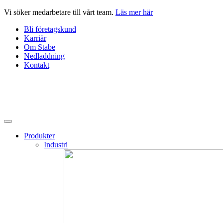
Hoppa
Vi söker medarbetare till vårt team.
Läs mer här
till
Bli företagskund
innehåll
Karriär
Om Stabe
Nedladdning
Kontakt
Produkter
Industri