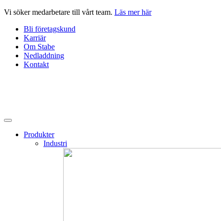
Hoppa
Vi söker medarbetare till vårt team.
Läs mer här
till
Bli företagskund
innehåll
Karriär
Om Stabe
Nedladdning
Kontakt
Produkter
Industri