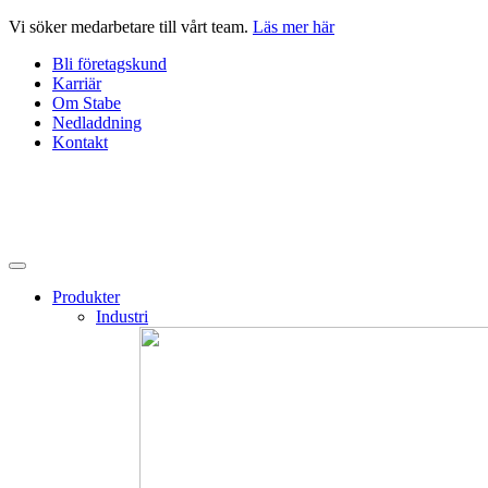
Hoppa
Vi söker medarbetare till vårt team.
Läs mer här
till
Bli företagskund
innehåll
Karriär
Om Stabe
Nedladdning
Kontakt
Produkter
Industri