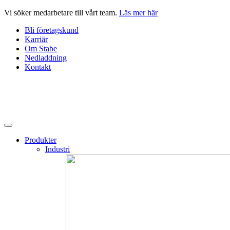
Hoppa
Vi söker medarbetare till vårt team.
Läs mer här
till
Bli företagskund
innehåll
Karriär
Om Stabe
Nedladdning
Kontakt
Produkter
Industri