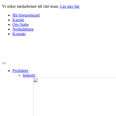
Hoppa
Vi söker medarbetare till vårt team.
Läs mer här
till
Bli företagskund
innehåll
Karriär
Om Stabe
Nedladdning
Kontakt
Produkter
Industri