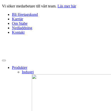
Hoppa
Vi söker medarbetare till vårt team.
Läs mer här
till
Bli företagskund
innehåll
Karriär
Om Stabe
Nedladdning
Kontakt
Produkter
Industri