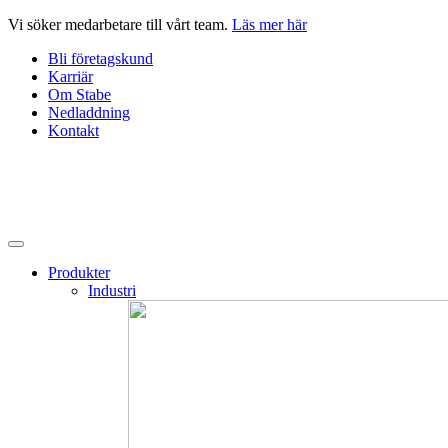
Hoppa
Vi söker medarbetare till vårt team.
Läs mer här
till
Bli företagskund
innehåll
Karriär
Om Stabe
Nedladdning
Kontakt
Produkter
Industri