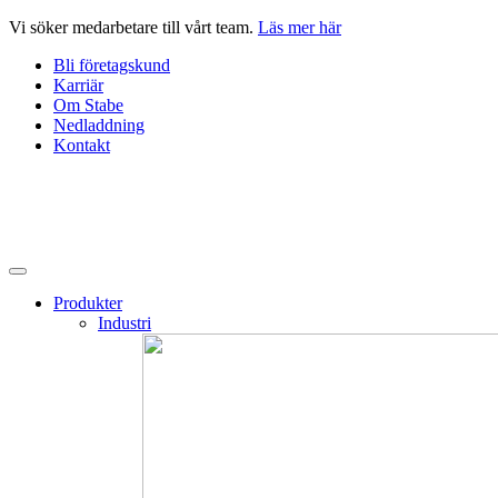
Hoppa
Vi söker medarbetare till vårt team.
Läs mer här
till
Bli företagskund
innehåll
Karriär
Om Stabe
Nedladdning
Kontakt
Produkter
Industri