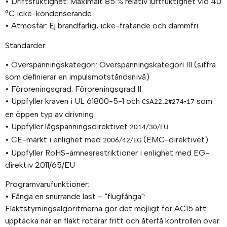
• Driftsfuktighet: Maximalt 85 % relativ luftfuktighet vid 40
°C icke-kondenserande
• Atmosfär: Ej brandfarlig, icke-frätande och dammfri
Standarder:
• Överspänningskategori: Överspänningskategori III (siffra
som definierar en impulsmotståndsnivå)
• Föroreningsgrad: Föroreningsgrad II
• Uppfyller kraven i UL 61800-5-1 och
som
CSA22.2#274-17
en öppen typ av drivning
• Uppfyller lågspänningsdirektivet
2014/30/EU
• CE-märkt i enlighet med
(EMC-direktivet)
2006/42/EG
• Uppfyller RoHS-ämnesrestriktioner i enlighet med EG-
direktiv 2011/65/EU
Programvarufunktioner:
• Fånga en snurrande last – "flugfånga":
Fläktstyrningsalgoritmerna gör det möjligt för AC15 att
upptäcka när en fläkt roterar fritt och återfå kontrollen över