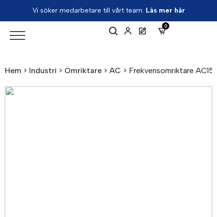
Vi söker medarbetare till vårt team.
Läs mer här
0
Hem
>
Industri
>
Omriktare
>
AC
>
Frekvensomriktare AC15 