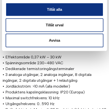
• Förpackningsmaskiner
• Textilmaskiner
Tillåt alla
• Bandningsmaskiner
• Märkningsmaskiner
Tillåt urval
• Industriella tvättmaskiner
• Maskinverktygsspindlar
• Rullportar
Avvisa
Tekniska specifikationer:
• Effektområde 0,37 kW – 30 kW
• Spänningsområde 230–480 VAC
• Dedikerade termistoringångsterminaler
• 3 analoga utgångar, 2 analoga ingångar, 8 digitala
ingångar, 2 digitala utgångar + 1 reläutgång
• Jordläckström: >10 mA (alla modeller)
• Produktens kapslingsklassning: IP20 (Europa)
• Maximal switchfrekvens: 10 kHz
• Utgångsfrekvens: 0…590 Hz