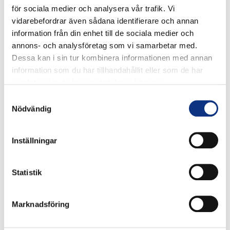
för sociala medier och analysera vår trafik. Vi
• Rensa ett intuitivt tangentbord för lokal installation och
vidarebefordrar även sådana identifierare och annan
kontroll
information från din enhet till de sociala medier och
• Inga komplexa alternativ/konfiguratorer – alla funktioner
annons- och analysföretag som vi samarbetar med.
finns i basväxelriktaren
Dessa kan i sin tur kombinera informationen med annan
• Kabelhållare (säljs separat) förenklar installationen
information som du har tillhandahållit eller som de har
Säkerhet och tillförlitlighet:
samlat in när du har använt deras tjänster.
Samtyckesval
• Konformt belagd för skydd mot tuffa miljöer som
Nödvändig
standard
• Beprövad effektstegsdesign och -teknik
• Utbytbara fläktar
Inställningar
• Säkert vridmomentavstängning: SIL2, PLd
• SD-kortplats för säkerhetskopiering av program
Statistik
Användningsområden:
• Transportörer
Marknadsföring
• Fläktar
• Blandare