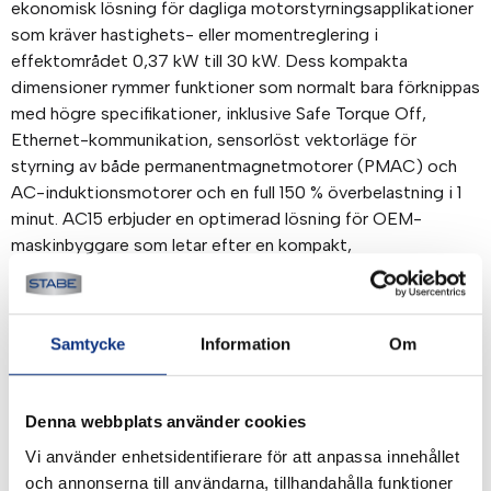
ekonomisk lösning för dagliga motorstyrningsapplikationer
som kräver hastighets- eller momentreglering i
effektområdet 0,37 kW till 30 kW. Dess kompakta
dimensioner rymmer funktioner som normalt bara förknippas
med högre specifikationer, inklusive Safe Torque Off,
Ethernet-kommunikation, sensorlöst vektorläge för
styrning av både permanentmagnetmotorer (PMAC) och
AC-induktionsmotorer och en full 150 % överbelastning i 1
minut. AC15 erbjuder en optimerad lösning för OEM-
maskinbyggare som letar efter en kompakt,
kostnadseffektiv drivenhet utan att kompromissa med
prestandan.
Funktioner/Fördelar:
Samtycke
Information
Om
Enkelhet:
• Enkel att konfigurera med det kostnadsfria Parker
Denna webbplats använder cookies
DSELite-programvaruverktyget
Vi använder enhetsidentifierare för att anpassa innehållet
• Inbyggd Ethernet-port för programmering och Modbus
och annonserna till användarna, tillhandahålla funktioner
TCPIP-kommunikation