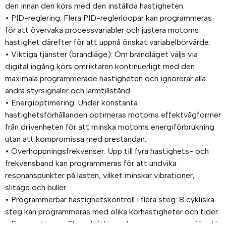
den innan den körs med den inställda hastigheten.
• PID-reglering: Flera PID-reglerloopar kan programmeras
för att övervaka processvariabler och justera motorns
hastighet därefter för att uppnå önskat variabelbörvärde.
• Viktiga tjänster (brandläge): Om brandläget väljs via
digital ingång körs omriktaren kontinuerligt med den
maximala programmerade hastigheten och ignorerar alla
andra styrsignaler och larmtillstånd.
• Energioptimering: Under konstanta
hastighetsförhållanden optimeras motorns effektvågformer
från drivenheten för att minska motorns energiförbrukning
utan att kompromissa med prestandan.
• Överhoppningsfrekvenser: Upp till fyra hastighets- och
frekvensband kan programmeras för att undvika
resonanspunkter på lasten, vilket minskar vibrationer,
slitage och buller.
• Programmerbar hastighetskontroll i flera steg: 8 cykliska
steg kan programmeras med olika körhastigheter och tider.
• Processtimers: Flera drifttimrar kan programmeras för att