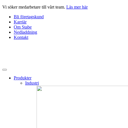
Hoppa
Vi söker medarbetare till vårt team.
Läs mer här
till
Bli företagskund
innehåll
Karriär
Om Stabe
Nedladdning
Kontakt
Produkter
Industri