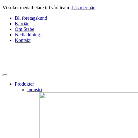
Hoppa
Vi söker medarbetare till vårt team.
Läs mer här
till
Bli företagskund
innehåll
Karriär
Om Stabe
Nedladdning
Kontakt
Produkter
Industri