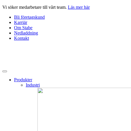
Hoppa
Vi söker medarbetare till vårt team.
Läs mer här
till
Bli företagskund
innehåll
Karriär
Om Stabe
Nedladdning
Kontakt
Produkter
Industri