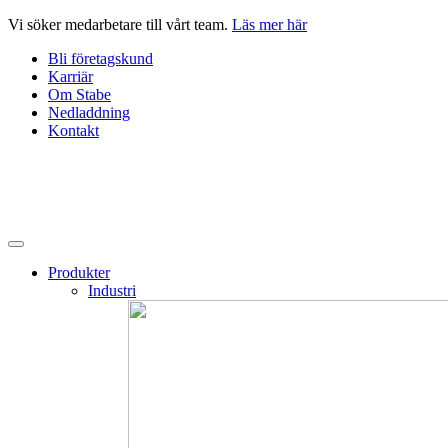
Hoppa
Vi söker medarbetare till vårt team.
Läs mer här
till
Bli företagskund
innehåll
Karriär
Om Stabe
Nedladdning
Kontakt
Produkter
Industri